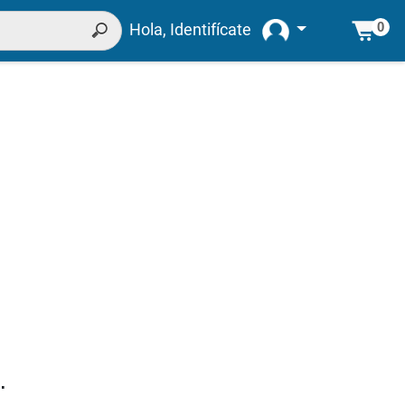
0
Hola, Identifícate
.